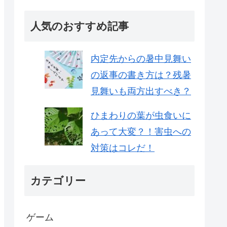
人気のおすすめ記事
内定先からの暑中見舞い
の返事の書き方は？残暑
見舞いも両方出すべき？
ひまわりの葉が虫食いに
あって大変？！害虫への
対策はコレだ！
カテゴリー
ゲーム