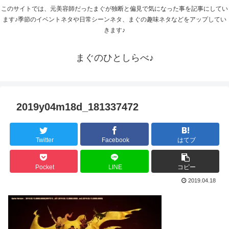
このサイトでは、元美容師だったまぐが独断と偏見で気になった事を記事にしてい
ます♪季節のイベントネタや日常シーンネタ、まぐの趣味ネタなどをアップしてい
きます♪
まぐのひとしらべ♪
2019y04m18d_181337472
Twitter
Facebook
はてブ
Pocket
LINE
コピー
2019.04.18