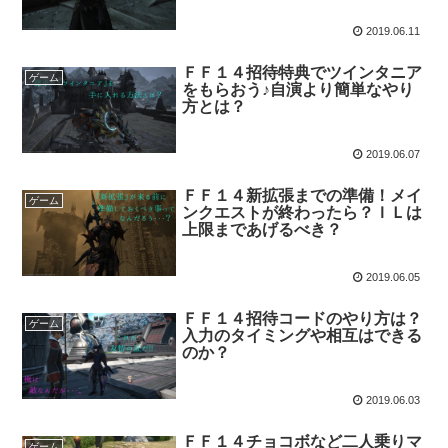
2019.06.11
ＦＦ１４招待特典でツインタニア
ゲーム
をもらおう♪自演より簡単なやり
方とは？
2019.06.07
ＦＦ１４新拡張までの準備！メイ
ゲーム
ンクエストが終わったら？ＩＬは
上限まであげるべき？
2019.06.05
ＦＦ１４招待コードのやり方は？
ゲーム
入力のタイミングや相互はできる
のか？
2019.06.03
ＦＦ１４チョコボなど二人乗りマ
ゲーム