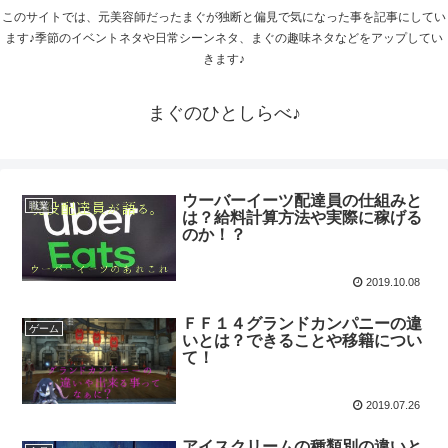
このサイトでは、元美容師だったまぐが独断と偏見で気になった事を記事にしてい
ます♪季節のイベントネタや日常シーンネタ、まぐの趣味ネタなどをアップしてい
きます♪
まぐのひとしらべ♪
ウーバーイーツ配達員の仕組みと
職業
は？給料計算方法や実際に稼げる
のか！？
2019.10.08
ＦＦ１４グランドカンパニーの違
ゲーム
いとは？できることや移籍につい
て！
2019.07.26
アイスクリームの種類別の違いと