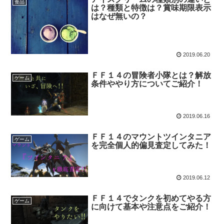
食品
は？種類と特徴は？賞味期限表示
はなぜ無いの？
2019.06.20
ＦＦ１４の冒険者小隊とは？解放
ゲーム
条件ややり方についてご紹介！
2019.06.16
ＦＦ１４のマウントツインタニア
ゲーム
を完全個人的偏見査定してみた！
2019.06.12
ＦＦ１４でタンクを初めてやる方
ゲーム
に向けて基本や注意点をご紹介！